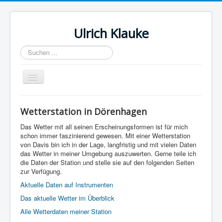
Ulrich Klauke
Suchen
...
Navigation
an/aus
Startseite
Wetterstation in Dörenhagen
Balintgruppe
Das Wetter mit all seinen Erscheinungsformen ist für mich
Supervision
schon immer faszinierend gewesen. Mit einer Wetterstation
von Davis bin ich in der Lage, langfristig und mit vielen Daten
Wetterstation in Dörenhagen
das Wetter in meiner Umgebung auszuwerten. Gerne teile ich
die Daten der Station und stelle sie auf den folgenden Seiten
Datenschutz
zur Verfügung.
Aktuelle Daten auf Instrumenten
Das aktuelle Wetter im Überblick
Alle Wetterdaten meiner Station