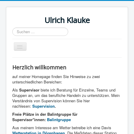
Ulrich Klauke
Suchen
...
Navigation
an/aus
Startseite
Herzlich willkommen
Balintgruppe
auf meiner Homepage finden Sie Hinweise zu zwei
Supervision
unterschiedlichen Bereichen:
Als
Supervisor
biete ich Beratung für Einzelne, Teams und
Wetterstation in Dörenhagen
Gruppen an, um das berufliche Handeln zu unterstützen. Mein
Verständnis von Supervision können Sie hier
Datenschutz
nachlesen:
Supervision
.
Freie Plätze in der Balintgruppe für
Supervisor*innen:
Balintgruppe
Aus meinem Interesse am Wetter betreibe ich eine Davis
Wetterstation in Dörenhagen
. Die Meßdaten dieser Station